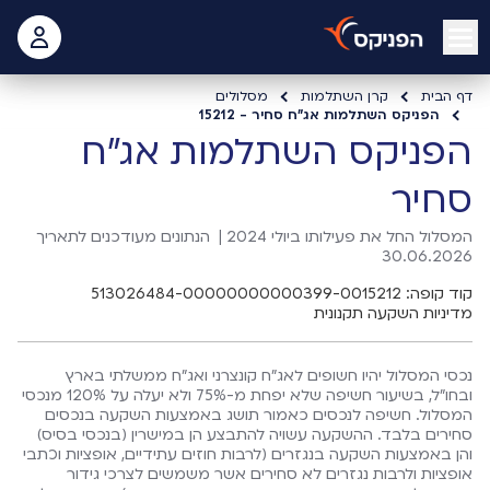
open mobile menu
 האישי
דף הבית
קרן השתלמות
מסלולים
הפניקס השתלמות אג"ח סחיר - 15212
הפניקס השתלמות אג"ח
סחיר
המסלול החל את פעילותו ביולי 2024 |
הנתונים מעודכנים לתאריך
30.06.2026
קוד קופה: 513026484-00000000000399-0015212
מדיניות השקעה תקנונית
נכסי המסלול יהיו חשופים לאג"ח קונצרני ואג"ח ממשלתי בארץ
ובחו"ל, בשיעור חשיפה שלא יפחת מ-75% ולא יעלה על 120% מנכסי
המסלול. חשיפה לנכסים כאמור תושג באמצעות השקעה בנכסים
סחירים בלבד. ההשקעה עשויה להתבצע הן במישרין (בנכסי בסיס)
והן באמצעות השקעה בנגזרים (לרבות חוזים עתידיים, אופציות וכתבי
אופציות ולרבות נגזרים לא סחירים אשר משמשים לצרכי גידור