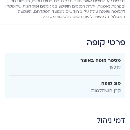
ונגזרים לא סחירים אשר שווים נגזר מנכס בסיס סחיר), בקרנות סל
ובקרנות נאמנות. יתרת הנכסים תושקע במזומנים ופיקדונות שהופקדו
לתקופה שאינה עולה על 3 חודשים ממועד הפקדתם. השקעה
במסלול זה עשויה להיות חשופה לסיכוני מטבע.
פרטי קופה
מספר קופה באוצר
15212
סוג קופה
קרן השתלמות
דמי ניהול