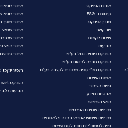
אודות הפניקס
איתור רופאים
קיימות ו- ESG
איתור רופא שי
מגזין הפניקס
איתור מוסך ה
צור קשר
איתור שמאי
שירות לקוחות
איתור שרברב
תביעות
איתור תנאי פו
הפניקס פנסיה וגמל בע"מ
איתור טפסים
הפניקס חברה לביטוח בע"מ
הפניקס smart
כה
הפניקס חח"י קופה מרכזית לקצבה בע"מ
אמנת השירות
הפניקס smart
פניות הציבור
תביעות רכב- 
אבטחת מידע
תנאי השימוש
מדיניות שמירת הפרטיות
מדיניות שימוש אחראי בבינה מלאכותית
פניה לסמנכ"לית חווית לקוח ושירות