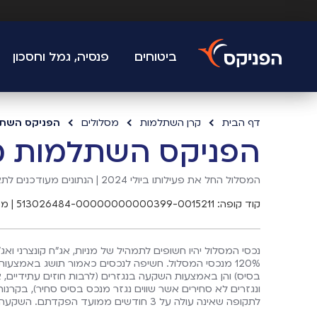
ביטוחים
פנסיה, גמל וחסכון
דף הבית
קרן השתלמות
מסלולים
הפניקס השתלמו
הפניקס השתלמות מ
המסלול החל את פעילותו ביולי 2024 |
הנתונים מעודכנים לתאריך 2026
קוד קופה: 513026484-00000000000399-0015211
|
מד
120% מנכסי המסלול. חשיפה לנכסים כאמור תושג באמצע
בסיס) והן באמצעות השקעה בנגזרים (לרבות חוזים עתידיים, א
ונגזרים לא סחירים אשר שווים נגזר מנכס בסיס סחיר), בקרנו
לתקופה שאינה עולה על 3 חודשים ממועד הפקדתם. השקעה במסלול זה עשויה להיות חשופה לסיכוני מטבע.