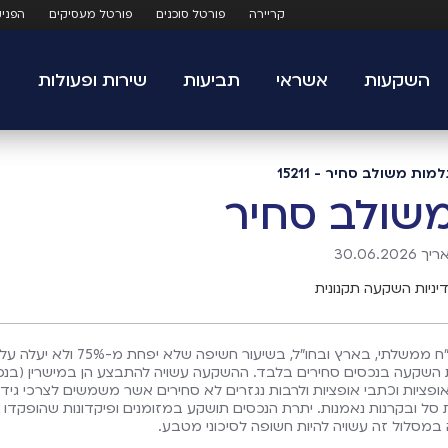
קריירה
פורטל סוכנים
פורטל מעסיקים
הפני
השקעות
אשראי
תביעות
שירות ופעולות
ת משולב סחיר - 15211
שולב סחיר
30.06.
יניות השקעה תקנונית
נכסי המסלול יהיו חשופים לתמהיל של מניות, אג"ח קונצרני ואג"ח ממשלתי, בארץ ובחו"ל, בשיעור חשיפה שלא יפחת מ-75% ולא יעלה ע
ות השקעה בנכסים סחירים בלבד. ההשקעה עשויה להתבצע הן במישרין (בנכ
ופציות וכתבי אופציות ולרבות נגזרים לא סחירים אשר משמשים לצרכי גידו
ת סל ובקרנות נאמנות. יתרת הנכסים תושקע במזומנים ופיקדונות שהופקדו