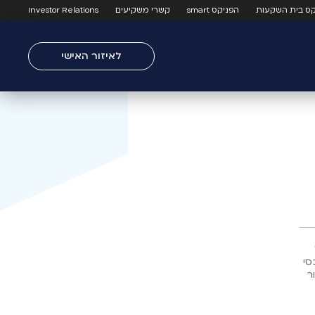
קס בית השקעות
הפניקס smart
קשרי משקיעים
Investor Relations
לאיזור האישי
ל
סי
ר