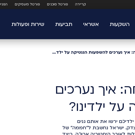
קריירה
פורטל סוכנים
פורטל מעסיקים
הפני
השקעות
אשראי
תביעות
שירות ופעולות
הכל עובר במשפחה: איך נערכים להשפעות הגנטיקה על ילדינו?
: איך נערכים
על ילדינו?
ילדיכם ירשו את אותם גנים
בצדק. ישראל נחשבת ל”חממה” של
ות לאורך היסטוריה ארוכה. כיצד