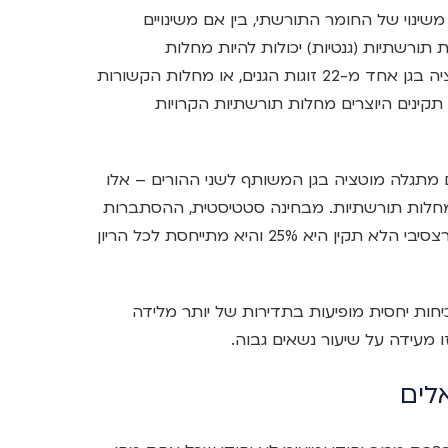
נוי של החומר התורשתי, בין אם משינויים
 תורשתיות (גנטיות) יכולות להיות מחלות
אוטוזומאליות, כלומר, כאלה שבהן קיימת מוטציה בגן אחד מ-22 זוגות הגנים, או מחלות הקשורות
נים בלתי תקינים היוצרים מחלות תורשתיות הקרויות
תגלה מוטציה בגן המשותף לשני ההורים – אלו
 מחלות תורשתיות. מבחינה סטטיסטית, ההסתברות
למחלה גנטית שמקורה בשני נשאים של הגן הרצסיבי הלא תקין היא 25% והיא מתייחסת לכל הריון
חות יחסית מופיעות בתדירות של יותר מלידה
לים