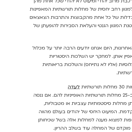
כבת מרוב יהודי ומיעוט לא יהודי שכל אחת מהן
וון רחב יחסית של מחלות תורשתיות המאפיינות
בדלות של כל אחת מהקבוצות והתרבות הצאצאים
טנת המגוון הגנטי והעלאת הסבירות להופעתן של
ונות, היום אנחנו יודעים הרבה יותר על מכלול
פיין אותן. למחקר יש השלכות היסטוריות
לוסיות (אליו לא נתייחס) והשלכות בריאותיות
שתיות.
תיות
לעדה
מחזיקים ב-25 מחלות תורשתיות האופייניות להם. אם ננסה
 מחלות סיסטמתיות עצביות או מטבוליות,
קדמת. המיעוט היחסי של יהודים בעולם מהווה
ופות למצוא מענה למחלות אלה בשל שכיחותן
 מוקדם של המחלה עוד בשלב ההריון.