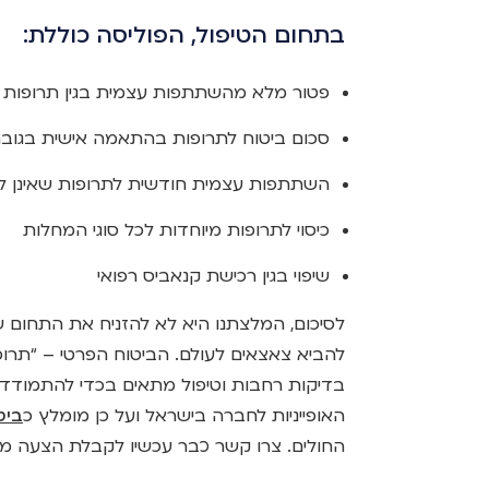
בתחום הטיפול, הפוליסה כוללת:
פטור מלא מהשתתפות עצמית בגין תרופות
סכום ביטוח לתרופות בהתאמה אישית בגובה 500 אלף ש”ח – בלעדי בהפני
השתתפות עצמית חודשית לתרופות שאינן למחלת
כיסוי לתרופות מיוחדות לכל סוגי המחלות
שיפוי בגין רכישת קנאביס רפואי
לסיכום, המלצתנו היא לא להזניח את התחום של
להביא צאצאים לעולם. הביטוח הפרטי – “תר
בדיקות רחבות וטיפול מתאים בכדי להתמודד
האופייניות לחברה בישראל ועל כן מומלץ כ
ביט
החולים. צרו קשר כבר עכשיו לקבלת הצעה מ