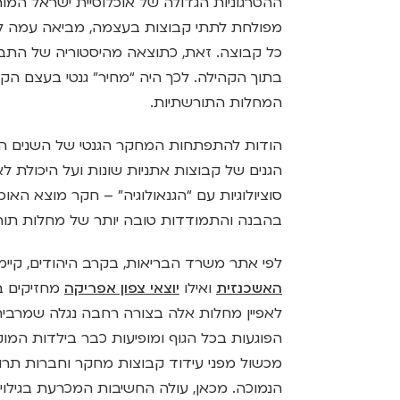
ההטרגוניות הגדולה של אוכלוסיית ישראל המור
מפולחת לתתי קבוצות בעצמה, מביאה עמה למג
כל קבוצה. זאת, כתוצאה מהיסטוריה של הת
בתוך הקהילה. לכך היה “מחיר” גנטי בעצם הק
המחלות התורשתיות.
הודות להתפתחות המחקר הגנטי של השנים האחר
הגנים של קבוצות אתניות שונות ועל היכולת לא
סוציולוגיות עם “הגנאולוגיה” – חקר מוצא האוכ
בהבנה והתמודדות טובה יותר של מחלות תור
לפי אתר משרד הבריאות, בקרב היהודים, קיימות 30 מחלות תורש
האשכנזית
ואילו
יוצאי צפון אפריקה
לאפיין מחלות אלה בצורה רחבה נגלה שמרביתן
הפוגעות בכל הגוף ומופיעות כבר בילדות המו
מכשול מפני עידוד קבוצות מחקר וחברות תר
הנמוכה. מכאן, עולה החשיבות המכרעת בגילוי