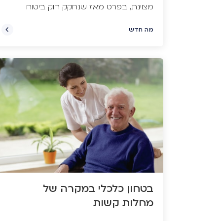
מצוינת, בפרט מאז שנחקק חוק ביטוח
בריאות ממלכתי, המאפשר לכל אזרח
מה חדש
במדינה להנות ממעטפת ביטוח בריאות
רפואי. אז למה כל כך הרבה ישראלים לא
מסתפקים בשירותים שמספקות להם
קופות החולים ורוכשים לעצמם גם פוליסת
ביטוח פרטית? התשובה הפשוטה היא
שבהרבה מאוד מצבים רפואיים, כמו
למשל ניתוחים מורכבים כאשר קיים צורך
לבצעם בחו”ל, השתלות ובדיקות גנטיות
לסרטן, ביטוח החובה הממלכתי לא נותן
מענה רפואי מספק.
בטחון כלכלי במקרה של
מחלות קשות