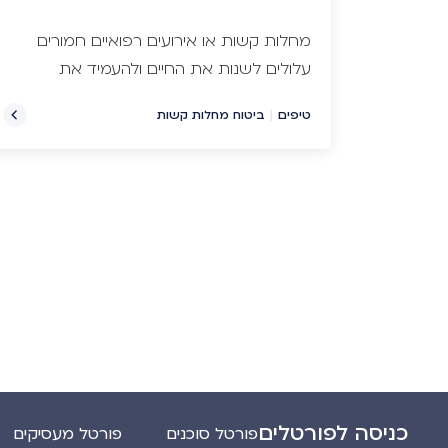
מחלות קשות או אירועים רפואיים חמורים
עלולים לשנות את החיים ולהעמיד את
החולה ובני משפחתו במצב כלכלי קשה
טיפים
|
ביטוח מחלות קשות
הנגרם עקב אובדן ימי עבודה, צורך
ברכישת מכשירים רפואיים, צורך בקבלת
טיפולים מיוחדים, הסעות וכדומה.
כניסה לפורטלים
פורטל סוכנים
פורטל מעסיקים