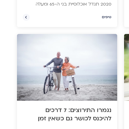
2020 תגדל אוכלוסיית בני ה-65 ומעלה
מעל ל-14 אחוזים! ומתוך אוכלוסייה זו,
טיפים
כמעט שליש צפויים להגיע למצב סיעודי.
לכן, כדאי לחשוב ולהתכונן למקרה בו
גם אם מדובר במשפחה אמידה, התחושה
כי מכבידים על מישהו לעולם אינה נעימה.
ביטוח סיעודי מיועד לסייע במצב זה,
ולהבטיח שיהיה מי שיטפל בכם במידה
ומתעורר הצורך, וכי יש מימון לטיפול זה.
נגמרו התירוצים: 7 דרכים
להיכנס לכושר גם כשאין זמן