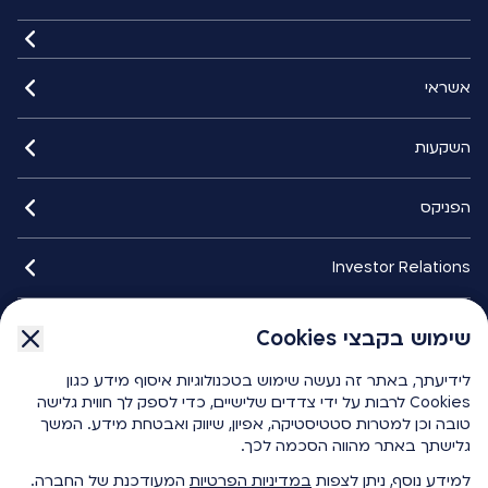
אשראי
השקעות
הפניקס
Investor Relations
איתורנים
שימוש בקבצי Cookies
שימוש בקבצי Cookies
לידיעתך, באתר זה נעשה שימוש בטכנולוגיות איסוף מידע כגון
לידיעתך, באתר זה נעשה שימוש בטכנולוגיות איסוף מידע כגון
הפניקס smart
Cookies לרבות על ידי צדדים שלישיים, כדי לספק לך חווית גלישה
Cookies לרבות על ידי צדדים שלישיים, כדי לספק לך חווית גלישה
טובה וכן למטרות סטטיסטיקה, אפיון, שיווק ואבטחת מידע. המשך
טובה וכן למטרות סטטיסטיקה, אפיון, שיווק ואבטחת מידע. המשך
גלישתך באתר מהווה הסכמה לכך.
גלישתך באתר מהווה הסכמה לכך.
כלים ומחשבונים
למידע נוסף, ניתן לצפות
למידע נוסף, ניתן לצפות
במדיניות הפרטיות
במדיניות הפרטיות
המעודכנת של החברה.
המעודכנת של החברה.