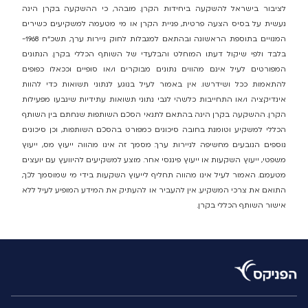
לציבור בישראל להשקעה ביחידות הקרן. מובהר, כי ההשקעה בקרן הינה
נעשית על בסיס הצעה פרטית, פניית הקרן או מי מטעמה למשקיעים כשירים
המנויים בתוספת הראשונה ובהתאם למגבלות לחוק ניירות ערך, תשכ"ח 1968-
בלבד ולפי שיקול דעתו המוחלט והבלעדי של השותף הכללי בקרן. הנתונים
המפורטים לעיל אינם מהווים נתונים מבוקרים ו/או סופיים וככאלו כפופים
להתאמות ככל ושידרשו. אין באמור לעיל בנוגע לנתוני תשואות כדי להוות
אינדיקציה ו/או התחייבות כלשהי לגבי נתוני תשואות עתידיות שינבעו מפעילות
הקרן. ההשקעה בקרן הינה בהתאם לתנאי הסכם השותפות שנחתם בין השותף
הכללי למשקיע וטומנת בחובה סיכונים כמפורט בהסכם השותפות, וכן סיכונים
נוספים הנובעים מחשיפה לניירות ערך. מסמך זה אינו מהווה ייעוץ מס, ייעוץ
משפטי, ייעוץ השקעות או ייעוץ פיננסי אחר. מוצע למשקיעים להיוועץ עם יועצים
מטעמם. האמור לעיל אינו מהווה תחליף לייעוץ השקעות בידי מי שמוסמך לכך,
התואם את צרכי המשקיע. אין להעביר או להעתיק את המידע המופיע לעיל ללא
אישור השותף הכללי בקרן.