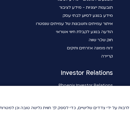
תובענות ייצוגיות - מידע לציבור
מידע בנוגע לסיוע לבתי עסק
איתור עמיתים וחשבונות של עמיתים שנפטרו
הודעה בנוגע לקבלת חיווי אשראי
חוק שכר שווה
דוח ממונה אזרחים ותיקים
קריירה
Investor Relations
Phoenix Investor Relations
ידיעתך, באתר זה נעשה שימוש בטכנולוגיות איסוף מידע כגון Cookies לרבות על ידי צדדים שלישיים, כדי לספ
ידיעתך, באתר זה נעשה שימוש בטכנולוגיות איסוף מידע כגון Cookies לרבות על ידי צדדים שלישיים, כדי לספ