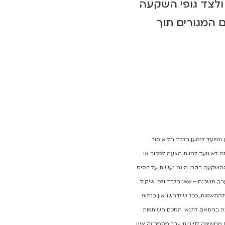
ולצד גופי השקעה
 המגורים תוך
ומיועד לנמען בלבד. חל איסור
זה לא
נועד להוות הצעה למכור או
 ההשקעה בקרן הינה נעשית על בסיס
ובהתאם למגבלות לחוק ניירות ערך, תשכ"ח – 1968 בלבד ולפי שיקול
התאמות, ככל שיידרשו. אין בנתוני
ינה בהתאם לתנאי הסכם השותפות
 PPM של הקרן, וכן סיכונים נוספים הנובעים מחשיפה לניירות ערך. מסמך זה אינו