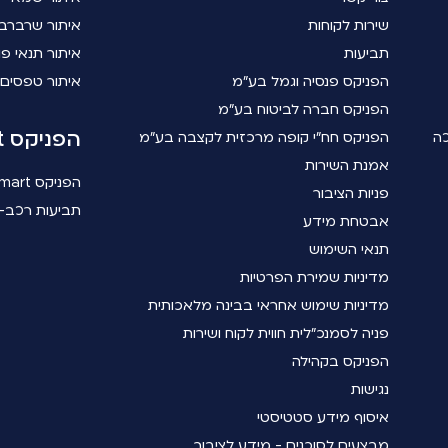
שירות לקוחות
איתור שרברב
תביעות
איתור תנאי פו
הפניקס פנסיה וגמל בע"מ
איתור טפסים
הפניקס חברה לביטוח בע"מ
הפניקס smart
כה
הפניקס חח"י קופה מרכזית לקצבה בע"מ
אמנת השירות
הפניקס smart
פניות הציבור
תביעות רכב- 
אבטחת מידע
תנאי השימוש
מדיניות שמירת הפרטיות
מדיניות שימוש אחראי בבינה מלאכותית
פניה לסמנכ"לית חווית לקוח ושירות
הפניקס בקהילה
נגישות
איסוף מידע סטטיסטי
מבצעים לסוכנים - מידע לציבור