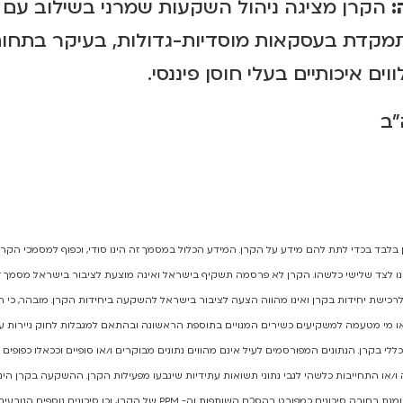
:
הקרן מציגה ניהול השקעות שמרני בשילוב עם 
תמקדת בעסקאות מוסדיות-גדולות, בעיקר בתחום
ווים איכותיים בעלי חוסן פיננסי.
ב
בלבד בכדי לתת להם מידע על הקרן. המידע הכלול במסמך זה הינו סודי, וכפוף למסמכי הקרן 
ו לצד שלישי כלשהו. הקרן לא פרסמה תשקיף בישראל ואינה מוצעת לציבור בישראל. מסמך 
לרכישת יחידות בקרן ואינו מהווה הצעה לציבור בישראל להשקעה ביחידות הקרן. מובהר, כי
או מי מטעמה למשקיעים כשירים המנויים בתוספת הראשונה
 בקרן. הנתונים המפורסמים לעיל אינם מהווים נתונים מבוקרים ו/או סופיים וככאלו כפופים ל
 ו/או התחייבות
כלשהי לגבי נתוני תשואות עתידיות שינבעו מפעילות הקרן. ההשקעה בקרן ה
שנחתם בין השותף הכללי למשקיע וטומנת בחובה סיכונים כמפורט בהסכם השותפות וה-