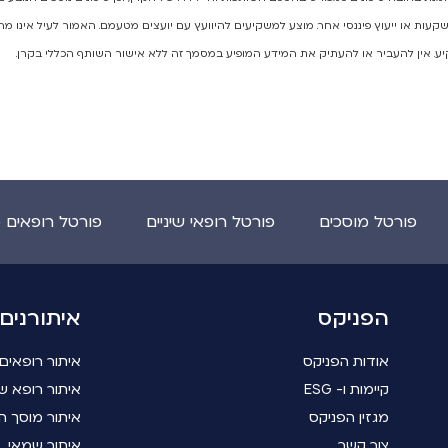
 השקעות או ייעוץ פיננסי אחר. מוצע למשקיעים להיוועץ עם יועצים מטעמם. האמור לעיל אינו מה
. אין להעביר או להעתיק את המידע המופיע במסמך זה ללא אישור השותף הכללי בקרן.
פורטל מוסכים
פורטל רופאי שיניים
פורטל רופאים 
הפניקס
איתורנים
אודות הפניקס
איתור רופאים
קיימות ו- ESG
איתור רופא שי
מגזין הפניקס
איתור מוסך ה
צור קשר
איתור שמאי