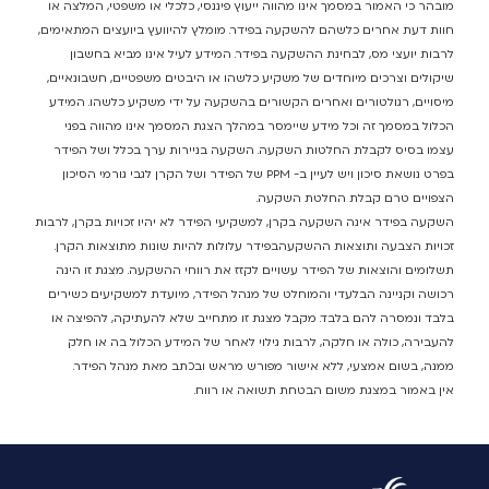
מובהר כי האמור במסמך אינו מהווה ייעוץ פיננסי, כלכלי או משפטי, המלצה או
חוות דעת אחרים כלשהם להשקעה בפידר. מומלץ להיוועץ ביועצים המתאימים,
לרבות יועצי מס, לבחינת ההשקעה בפידר. המידע לעיל אינו מביא בחשבון
שיקולים וצרכים מיוחדים של משקיע כלשהו או היבטים משפטיים, חשבונאיים,
מיסויים, רגולטורים ואחרים הקשורים בהשקעה על ידי משקיע כלשהו. המידע
הכלול במסמך זה וכל מידע שיימסר במהלך הצגת המסמך אינו מהווה בפני
עצמו בסיס לקבלת החלטות השקעה. השקעה בניירות ערך בכלל ושל הפידר
בפרט נושאת סיכון ויש לעיין ב- PPM של הפידר ושל הקרן לגבי גורמי הסיכון
הצפויים טרם קבלת החלטת השקעה.
השקעה בפידר אינה השקעה בקרן, למשקיעי הפידר לא יהיו זכויות בקרן, לרבות
זכויות הצבעה ותוצאות ההשקעהבפידר עלולות להיות שונות מתוצאות הקרן.
תשלומים והוצאות של הפידר עשויים לקזז את רווחי ההשקעה. מצגת זו הינה
רכושה וקניינה הבלעדי והמוחלט של מנהל הפידר, מיועדת למשקיעים כשירים
בלבד ונמסרה להם בלבד. מקבל מצגת זו מתחייב שלא להעתיקה, להפיצה או
להעבירה, כולה או חלקה, לרבות גילוי לאחר של המידע הכלול בה או חלק
ממנה, בשום אמצעי, ללא אישור מפורש מראש ובכתב מאת מנהל הפידר.
אין באמור במצגת משום הבטחת תשואה או רווח.