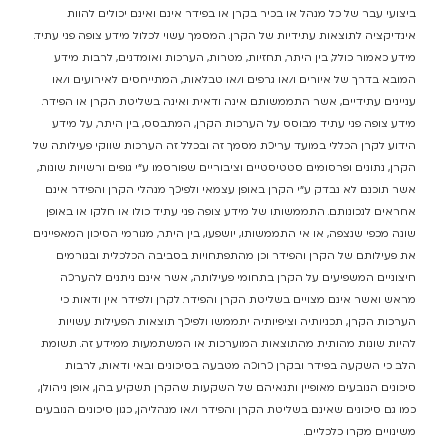
ביצועי עבר של כל מנהל או בכיר בקרן או בפידר אינם ואינם יכולים להוות
אינדיקציה לתוצאות עתידיות של הקרן. המסמך עשוי לכלול מידע צופה פני עתיד.
מידע כאמור כולל, בין היתר, תחזיות, מטרות, הערכות ואומדנים, לרבות מידע
המובא בדרך של איורים ו/או גרפים ו/או טבלאות, המתייחסים לאירועים ו/או
עניינים עתידיים, אשר התממשותם אינה ודאית ואינה בשליטת הקרן או הפידר.
מידע צופה פני עתיד מבוסס על הערכות הקרן, המתבסס, בין היתר, על מידע
הידוע לקרן הכללי במועד עריכת מסמך זה ובכלל זה הערכות שווקי פעילותה של
הקרן, נתונים ופרסומים סטטיסטיים וציבוריים שפורסמו ע”י גופים ורשויות שונות,
אשר תוכנם לא נבדק ע”י הקרן באופן עצמאי ולפיכך מנהלי הקרן והפידר אינם
אחראים לנכונותם. התממשותו של מידע צופה פני עתיד כולו או חלקו או באופן
שונה מכפי שנצפה, או אי התממשותו, יושפעו, בין היתר, מגורמי הסיכון המאפיינים
את פעילותם של הקרן והפידר וכן מהתפתחויות בסביבה הכלכלית ובגורמים
חיצוניים המשפיעים על הקרן בתחומי פעילותה, אשר אינם ניתנים להערכה
מראש ואשר אינם מצויים בשליטת הקרן והפידר. לקרן ולפידר אין ודאות כי
הערכות הקרן, תכניותיה וציפיותיה יתממשו ולפיכך תוצאות הפעילות עשויות
להיות שונות מהותית מהתוצאות המוערכות או המשתמעות ממידע זה. תשומת
הלב כי השקעה בפידר ובקרן כרוכה מטבעה בסיכונים ובאי ודאות, לרבות
סיכונים הנובעים מאופיין ותנאיהם של השקעות שהקרן תשקיע בהן, אופן ניהולן,
כמו גם סיכונים שאינם בשליטת הקרן והפידר ו/או מנהליהן, כגון סיכונים הנובעים
משינויים מקרו כלכליים.