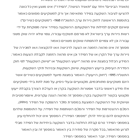
Private Credit Fund iCapital Offshore Access Fund, L.P.
(תאגיד הביניים” ויחד עם “תאגיד הגישה”, “הפידר”) אינו מוצע ואין כל כוונה
להציעו לציבור. השקעה בפידר מתאימה אך ורק למשקיעים מסווגים כאמור
בתוספת הראשונה לחוק ניירות ערך, התשכ”ח 1968- (“משקיעים כשירים”)
שאינם זקוקים לנזילות של השקעתם. ההשקעה בפידר אינה מפוקחת על ידי
רשות ניירות ערך בישראל, לא פורסם תשקיף עבורה, צפוי שלא יהיה שוק משני
עבורה וכן לא צפויים להתפתח שווקים משניים כאמור.
מסמך זה אינו מהווה הזמנה או הצעה לרכישה ו/או להקצאה ו/או למכירה של
ניירות ערך של הקרן או של הפידר וכן אינו מהווה הזמנה לקבלת הצעות כאמור;
המידע הכלול במצגת אינו מהווה “ייעוץ השקעות” או “שיווק השקעות” לפי חוק
הסדרת העיסוק בייעוץ השקעות, שיווק השקעות
ובניהול תיקי השקעות,
התשנ”ה 1995- (“חוק הייעוץ”). האמור במצגת מיועד למשקיעים כשירים אשר
הינם משקיעים מתוחכמים, מקצועיים ובעלי ניסיון, על מנת לתת בידי משקיעים
אלו מידע ראשוני בדבר אפשרות השקעה בקרן או הערכת הצורך בקבלת ייעוץ
מקצועי בקשר להשקעה בקרן ומסמך זה מהווה הצגה עקרונית, אינפורמטיבית
ושיווקית של ההשקעה המוצעת במסגרת מזכר ההנפקה של הפידר
(PPM),
הסכם ההצטרפות של הפידר והסכם השותפות של הפידר, על התוספות שלהם
והתיקונים להם (ביחד להלן: “מסמכי הפידר”). המסמך אינו יכול להחליף עיון
במסמכי הפידר טרם קבלת החלטה בדבר השקעה ביחידות של הפידר. מבלי
לגרוע מהאמור, בכל מקרה של סתירה בין האמור במסמך זה ובין האמור
במסמכי הפידר, יגבר האמור במסמכי הפידר.