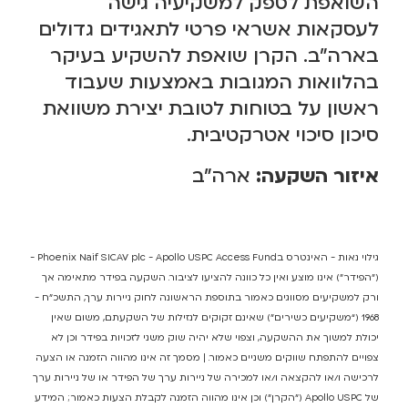
השואפת לספק למשקיעיה גישה
לעסקאות אשראי פרטי לתאגידים גדולים
בארה"ב. הקרן שואפת להשקיע בעיקר
בהלוואות המגובות באמצעות שעבוד
ראשון על בטוחות לטובת יצירת משוואת
סיכון סיכוי אטרקטיבית.
איזור השקעה:
ארה"ב
גילוי נאות - האינטרס בPhoenix Naif SICAV plc - Apollo USPC Access Fund -
("הפידר") אינו מוצע ואין כל כוונה להציעו לציבור. השקעה בפידר מתאימה אך
ורק למשקיעים מסווגים כאמור בתוספת הראשונה לחוק ניירות ערך, התשכ”ח -
1968 (“משקיעים כשירים”) שאינם זקוקים לנזילות של השקעתם, משום שאין
יכולת למשוך את ההשקעה, וצפוי שלא יהיה שוק משני לזכויות בפידר וכן לא
צפויים להתפתח שווקים משניים כאמור. | מסמך זה אינו מהווה הזמנה או הצעה
לרכישה ו/או להקצאה ו/או למכירה של ניירות ערך של הפידר או של ניירות ערך
של Apollo USPC ("הקרן”) וכן אינו מהווה הזמנה לקבלת הצעות כאמור; המידע