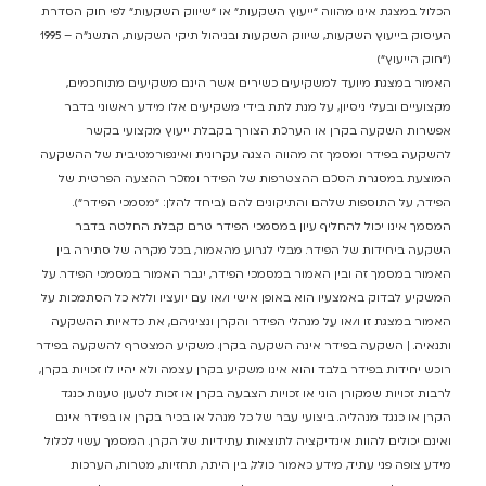
הכלול במצגת אינו מהווה “ייעוץ השקעות” או “שיווק השקעות” לפי חוק הסדרת
העיסוק בייעוץ השקעות, שיווק השקעות ובניהול תיקי השקעות, התשנ”ה – 1995
(“חוק הייעוץ")
האמור במצגת מיועד למשקיעים כשירים אשר הינם משקיעים מתוחכמים,
מקצועיים ובעלי ניסיון, על מנת לתת בידי משקיעים אלו מידע ראשוני בדבר
אפשרות השקעה בקרן או הערכת הצורך בקבלת ייעוץ מקצועי בקשר
להשקעה בפידר ומסמך זה מהווה הצגה עקרונית ואינפורמטיבית של ההשקעה
המוצעת במסגרת הסכם ההצטרפות של הפידר ומזכר ההצעה הפרטית של
הפידר, על התוספות שלהם והתיקונים להם (ביחד להלן: “מסמכי הפידר”).
המסמך אינו יכול להחליף עיון במסמכי הפידר טרם קבלת החלטה בדבר
השקעה ביחידות של הפידר. מבלי לגרוע מהאמור, בכל מקרה של סתירה בין
האמור במסמך זה ובין האמור במסמכי הפידר, יגבר האמור במסמכי הפידר. על
המשקיע לבדוק באמצעיו הוא באופן אישי ו/או עם יועציו וללא כל הסתמכות על
האמור במצגת זו ו/או על מנהלי הפידר והקרן ונציגיהם,
את כדאיות ההשקעה
ותנאיה. | השקעה בפידר אינה השקעה בקרן. משקיע המצטרף להשקעה בפידר
רוכש יחידות בפידר בלבד והוא אינו משקיע בקרן עצמה ולא יהיו לו זכויות בקרן,
לרבות זכויות שמקורן הוני או זכויות הצבעה בקרן או זכות לטעון טענות כנגד
הקרן או כנגד מנהליה. ביצועי עבר של כל מנהל או בכיר בקרן או בפידר אינם
ואינם יכולים להוות אינדיקציה לתוצאות עתידיות של הקרן. המסמך עשוי לכלול
מידע צופה פני עתיד, מידע כאמור כולל, בין היתר, תחזיות, מטרות, הערכות