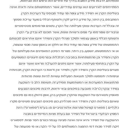
ואומדנים, לרבות מידע המובא בדרך של איורים ו/או גרפים ו/או טבלאות,
המתייחסים לאירועים ו/או עניינים עתידיים, אשר התממשותם אינה ודאית ואינה
בשליטת הקרן או הפידר. מידע צופה פני עתיד מבוסס על הערכות הקרן,
המתבסס, בין היתר, על מידע הידוע לקרן ולשותף הכללי במועד עריכת מסמך
זה ובכלל זה הערכות שווקי פעילותה של הקרן, נתונים ופרסומים סטטיסטיים
וציבוריים שפורסמו ע”י גופים ורשויות שונות, אשר תוכנם לא נבדק ע”י הקרן
והשותף הכללי באופן עצמאי ולפיכך מנהלי הקרן והפידר אינם אחראים לנכונותם.
התממשותו של מידע צופה פני עתיד כולו או חלקו או באופן שונה מכפי שנצפה,
או אי התממשותו, יושפעו, בין היתר, מגורמי הסיכון המאפיינים את פעילותם של
הקרן והפידר וכן מהתפתחויות בסביבה הכלכלית ובגורמים חיצוניים המשפיעים
על הקרן בתחומי פעילותה, אשר אינם ניתנים להערכה מראש ואשר אינם
מצויים בשליטת הקרן והפידר. לקרן ולפידר אין ודאות כי הערכות הקרן, תכניותיה
וציפיותיה יתממשו ולפיכך תוצאות הפעילות עשויות להיות שונות מהותית
מהתוצאות המוערכות או המשתמעות ממידע זה. תשומת הלב כי השקעה
בפידר ובקרן כרוכה מטבעה בסיכונים ובאי ודאות, לרבות סיכונים הנובעים
מאופיין ותנאיהם של השקעות שהקרן תשקיע בהן, אופן ניהולן, כמו גם סיכונים
שאינם בשליטת הקרן והפידר ו/או מנהליהן, כגון סיכונים הנובעים משינויים מקרו
כלכליים. | סמארט קפיטל פתרונות אלטרנטיביים ס.ו. בע”מ (“סמארט”) הינה
המפיץ הבלעדי בישראל של הפידר וגם בעלת מניות המייסדים במבנה
ההשקעה של הפידר והיא אינה ואינה מציגה עצמה כגורם חסר פניות. לסמארט
זיקה לפידר מכוח דמי ההפצה המשולמים לה על ידי הקרן או מי מטעמה של