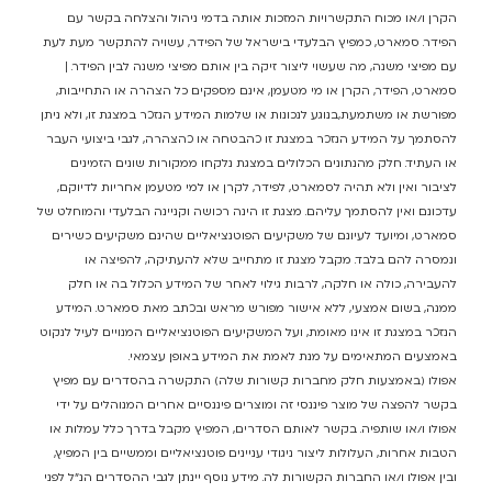
הקרן ו/או מכוח התקשרויות המזכות אותה בדמי ניהול והצלחה בקשר עם
הפידר. סמארט, כמפיץ הבלעדי בישראל של הפידר, עשויה להתקשר מעת לעת
עם מפיצי משנה, מה שעשוי ליצור זיקה בין אותם מפיצי משנה לבין הפידר. |
סמארט, הפידר, הקרן או מי מטעמן, אינם מספקים כל הצהרה או התחייבות,
מפורשת או משתמעת,בנוגע לנכונות או שלמות המידע הנזכר במצגת זו, ולא ניתן
להסתמך על המידע הנזכר במצגת זו כהבטחה או כהצהרה, לגבי ביצועי העבר
או העתיד. חלק מהנתונים הכלולים במצגת נלקחו ממקורות שונים הזמינים
לציבור ואין ולא תהיה לסמארט, לפידר, לקרן או למי מטעמן אחריות לדיוקם,
עדכונם ואין להסתמך עליהם. מצגת זו הינה רכושה וקניינה הבלעדי והמוחלט של
סמארט, ומיועד לעיונם של משקיעים הפוטנציאליים שהינם משקיעים כשירים
ונמסרה להם בלבד. מקבל מצגת זו מתחייב שלא להעתיקה, להפיצה או
להעבירה, כולה או חלקה, לרבות גילוי לאחר של המידע הכלול בה או חלק
ממנה, בשום אמצעי, ללא אישור מפורש מראש ובכתב מאת סמארט. המידע
הנזכר במצגת זו אינו מאומת, ועל המשקיעים הפוטנציאליים המנויים לעיל לנקוט
באמצעים המתאימים על מנת לאמת את המידע באופן עצמאי.
אפולו (באמצעות חלק מחברות קשורות שלה) התקשרה בהסדרים עם מפיץ
בקשר להפצה של מוצר פיננסי זה ומוצרים פיננסיים אחרים המנוהלים על ידי
אפולו ו/או שותפיה. בקשר לאותם הסדרים, המפיץ מקבל בדרך כלל עמלות או
הטבות אחרות, העלולות ליצור ניגודי עניינים פוטנציאליים וממשיים בין המפיץ,
ובין אפולו ו/או החברות הקשורות לה. מידע נוסף יינתן לגבי ההסדרים הנ”ל לפני