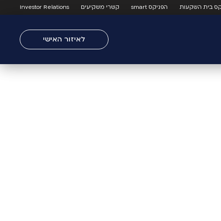
קס בית השקעות
הפניקס smart
קשרי משקיעים
Investor Relations
לאיזור האישי