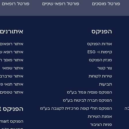
פורטל מוסכים
פורטל רופאי שיניים
פורטל רופאים 
הפניקס
איתורנים
אודות הפניקס
איתור רופאים
קיימות ו- ESG
איתור רופא שי
מגזין הפניקס
איתור מוסך ה
צור קשר
איתור שמאי
שירות לקוחות
איתור שרברב
תביעות
איתור תנאי פו
הפניקס פנסיה וגמל בע"מ
איתור טפסים
הפניקס חברה לביטוח בע"מ
הפניקס smart
כה
הפניקס חח"י קופה מרכזית לקצבה בע"מ
אמנת השירות
הפניקס smart
פניות הציבור