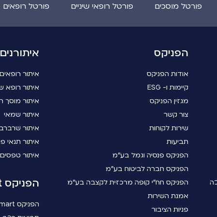
פורטל מוסכים
פורטל רופאי שיניים
פורטל רופאים 
הפניקס
איתורנים
אודות הפניקס
איתור רופאים
קיימות ו- ESG
איתור רופא שי
מגזין הפניקס
איתור מוסך ה
צור קשר
איתור שמאי
שירות לקוחות
איתור שרברב
תביעות
איתור תנאי פו
הפניקס פנסיה וגמל בע"מ
איתור טפסים
הפניקס חברה לביטוח בע"מ
הפניקס smart
כה
הפניקס חח"י קופה מרכזית לקצבה בע"מ
אמנת השירות
הפניקס smart
פניות הציבור