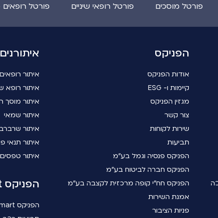
פורטל מוסכים
פורטל רופאי שיניים
פורטל רופאים 
הפניקס
איתורנים
אודות הפניקס
איתור רופאים
קיימות ו- ESG
איתור רופא שי
מגזין הפניקס
איתור מוסך ה
צור קשר
איתור שמאי
שירות לקוחות
איתור שרברב
תביעות
איתור תנאי פו
הפניקס פנסיה וגמל בע"מ
איתור טפסים
הפניקס חברה לביטוח בע"מ
הפניקס smart
כה
הפניקס חח"י קופה מרכזית לקצבה בע"מ
אמנת השירות
הפניקס smart
פניות הציבור