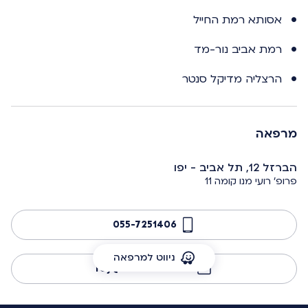
אסותא רמת החייל
רמת אביב נור-מד
הרצליה מדיקל סנטר
מרפאה
הברזל 12, תל אביב - יפו
פרופ' רועי מנו קומה 11
055-7251406
ניווט למרפאה
roy@manomd.com