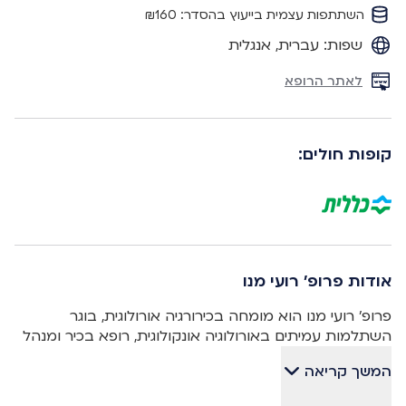
השתתפות עצמית בייעוץ בהסדר: ₪160
שפות: עברית, אנגלית
לאתר הרופא
קופות חולים:
אודות פרופ' רועי מנו
פרופ' רועי מנו הוא מומחה בכירורגיה אורולוגית, בוגר
השתלמות עמיתים באורולוגיה אונקולוגית, רופא בכיר ומנהל
השרות לאורולוגיה אונקולוגית במחלקה האורולוגית במרכז
המשך קריאה
רפואי תל-אביב (בי"ח איכילוב). ?לאחר השלמת לימודיו
בפקולטה לרפואה בטכניון במסגרת העתודה האקדמית,