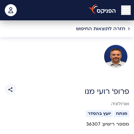
open mobile menu
 האישי
דף הבית
איתורנים
איתור רופאים יועצים ומנתחים
פרופ' רועי מנו
חזרה לתוצאות החיפוש
פרופ' רועי מנו
אורולוגיה
מנתח
יועץ בהסדר
מספר רישיון: 36307