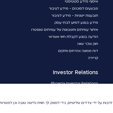
איסוף מידע סטטיסטי
מבצעים לסוכנים - מידע לציבור
תובענות ייצוגיות - מידע לציבור
מידע בנוגע לסיוע לבתי עסק
איתור עמיתים וחשבונות של עמיתים שנפטרו
הודעה בנוגע לקבלת חיווי אשראי
חוק שכר שווה
דוח ממונה אזרחים ותיקים
קריירה
Investor Relations
Phoenix Investor Relations
ידיעתך, באתר זה נעשה שימוש בטכנולוגיות איסוף מידע כגון Cookies לרבות על ידי צדדים שלישיים, כדי לספ
ידיעתך, באתר זה נעשה שימוש בטכנולוגיות איסוף מידע כגון Cookies לרבות על ידי צדדים שלישיים, כדי לספ