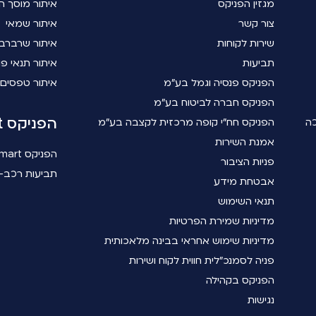
מגזין הפניקס
איתור מוסך ה
צור קשר
איתור שמאי
שירות לקוחות
איתור שרברב
תביעות
איתור תנאי פו
הפניקס פנסיה וגמל בע"מ
איתור טפסים
הפניקס חברה לביטוח בע"מ
הפניקס smart
כה
הפניקס חח"י קופה מרכזית לקצבה בע"מ
אמנת השירות
הפניקס smart
פניות הציבור
תביעות רכב- 
אבטחת מידע
תנאי השימוש
מדיניות שמירת הפרטיות
מדיניות שימוש אחראי בבינה מלאכותית
פניה לסמנכ"לית חווית לקוח ושירות
הפניקס בקהילה
נגישות