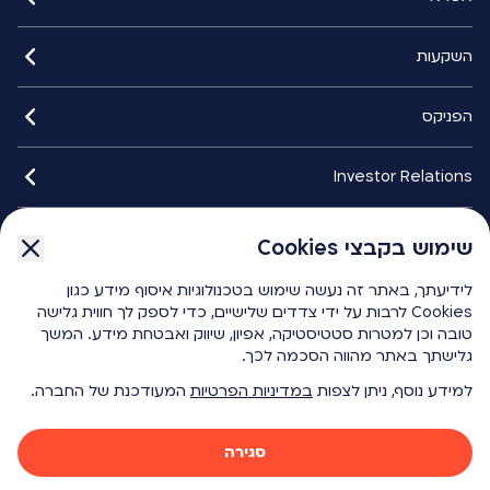
השקעות
הפניקס
Investor Relations
איתורנים
שימוש בקבצי Cookies
לידיעתך, באתר זה נעשה שימוש בטכנולוגיות איסוף מידע כגון
הפניקס smart
Cookies לרבות על ידי צדדים שלישיים, כדי לספק לך חווית גלישה
טובה וכן למטרות סטטיסטיקה, אפיון, שיווק ואבטחת מידע. המשך
גלישתך באתר מהווה הסכמה לכך.
כלים ומחשבונים
למידע נוסף, ניתן לצפות
במדיניות הפרטיות
המעודכנת של החברה.
{ "id": 1276, "key": "f1204be8-4f81-451e-9da2-901df6e616c4", "name": "Ico Youtube White", "modelTypeAlias": "umbracoMediaVectorGraphics", "url": "/media/1ffdb2mb/ico-youtube-white.svg", "umbracoFile": "/media/1ffdb2mb/ico-youtube-white.svg", "umbracoExtension": "svg", "umbracoBytes": 575 }
{ "id": 1275, "key": "b9d26a0f-0858-4de5-9f41-4daddfaea076", "name": "Ico Facebook White", "modelTypeAlias": "umbracoMediaVectorGraphics", "url": "/media/hzvnfoky/ico-facebook-white.svg", "umbracoFile": "/media/hzvnfoky/ico-facebook-white.svg", "umbracoExtension": "svg", "umbracoBytes": 434 }
סגירה
כל הזכויות שמורות - הפניקס 2026