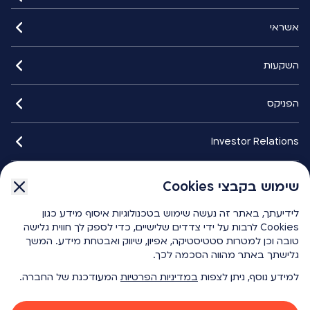
אשראי
השקעות
הפניקס
Investor Relations
איתורנים
שימוש בקבצי Cookies
לידיעתך, באתר זה נעשה שימוש בטכנולוגיות איסוף מידע כגון
הפניקס smart
Cookies לרבות על ידי צדדים שלישיים, כדי לספק לך חווית גלישה
טובה וכן למטרות סטטיסטיקה, אפיון, שיווק ואבטחת מידע. המשך
גלישתך באתר מהווה הסכמה לכך.
כלים ומחשבונים
למידע נוסף, ניתן לצפות
במדיניות הפרטיות
המעודכנת של החברה.
{ "id": 1276, "key": "f1204be8-4f81-451e-9da2-901df6e616c4", "name": "Ico Youtube White", "modelTypeAlias": "umbracoMediaVectorGraphics", "url": "/media/1ffdb2mb/ico-youtube-white.svg", "umbracoFile": "/media/1ffdb2mb/ico-youtube-white.svg", "umbracoExtension": "svg", "umbracoBytes": 575 }
{ "id": 1275, "key": "b9d26a0f-0858-4de5-9f41-4daddfaea076", "name": "Ico Facebook White", "modelTypeAlias": "umbracoMediaVectorGraphics", "url": "/media/hzvnfoky/ico-facebook-white.svg", "umbracoFile": "/media/hzvnfoky/ico-facebook-white.svg", "umbracoExtension": "svg", "umbracoBytes": 434 }