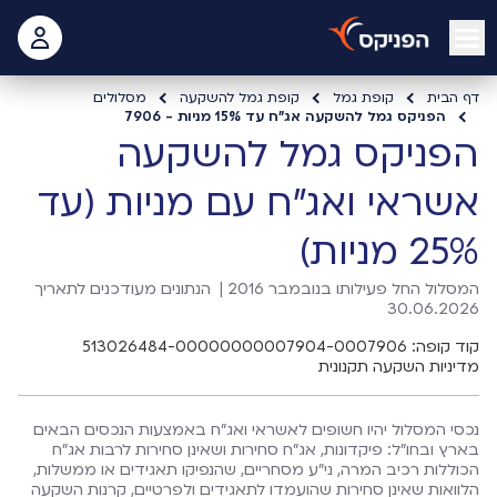
open mobile menu
 האישי
דף הבית
קופת גמל
קופת גמל להשקעה
מסלולים
הפניקס גמל להשקעה אג"ח עד 15% מניות - 7906
הפניקס גמל להשקעה
אשראי ואג"ח עם מניות (עד
25% מניות)
המסלול החל פעילותו בנובמבר 2016 |
הנתונים מעודכנים לתאריך
30.06.2026
קוד קופה: 513026484-00000000007904-0007906
מדיניות השקעה תקנונית
נכסי המסלול יהיו חשופים לאשראי ואג"ח באמצעות הנכסים הבאים
בארץ ובחו"ל: פיקדונות, אג"ח סחירות ושאינן סחירות לרבות אג"ח
הכוללות רכיב המרה, ני"ע מסחריים, שהנפיקו תאגידים או ממשלות,
הלוואות שאינן סחירות שהועמדו לתאגידים ולפרטיים, קרנות השקעה