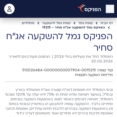
open mobile menu
 האישי
דף הבית
קופת גמל
קופת גמל להשקעה
מסלולים
הפניקס גמל להשקעה אג"ח סחיר - 15215
הפניקס גמל להשקעה אג"ח
סחיר
המסלול החל את פעילותו ביולי 2024 |
הנתונים מעודכנים לתאריך
30.06.2026
קוד קופה: 513026484-00000000007904-0015215
מדיניות השקעה תקנונית
נכסי המסלול יהיו חשופים לאג"ח קונצרני ואג"ח ממשלתי בארץ
ובחו"ל, בשיעור חשיפה שלא יפחת מ-75% ולא יעלה על 120% מנכסי
המסלול. חשיפה לנכסים כאמור תושג באמצעות השקעה בנכסים
סחירים בלבד. ההשקעה עשויה להתבצע הן במישרין (בנכסי בסיס)
והן באמצעות השקעה בנגזרים (לרבות חוזים עתידיים, אופציות וכתבי
אופציות ולרבות נגזרים לא סחירים אשר משמשים לצרכי גידור