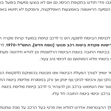
 יגבו מדי חודש בתקופת הכיסוי, גם אם לא בוצעו נסיעות בפועל ב
סיעה הראשונה באמצעות האפליקציה, והפניקס לא תישא באחר
דים לכניסת הביטוח לתוקף, הינו כי לרכב קיימת במועד קרות מקרה 
ישות פקודת ביטוח רכב מנועי [נוסח חדש], התש"ל-1970
, לר
יטוח החובה בשנת הביטוח הרלוונטית וכן לוודא חידושה מעת 
ף ביטוחי מלא המותאם גם לכיסוי נהג צעיר.
 אשר ישוייך לצורך הפעלת הביטוח אינו מבוטח בהפניקס (לתקופת הכ
זקי גוף, והכיסוי לנזקי גוף יינתן אך ורק במסגרת פוליסת ביטו
ר את השימוש ברכב וכן להצהיר כי לרכב קיימת פוליסת ביטוח 
ברכב וכיסוי ביטוח החובה חל עליו.
כי במהלך ההצטרפות אדרש למלא את פרטי בעל הרכב על מנת שתש