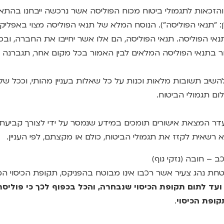
וח והזכאות לתגמולי ביטוח מכוח הפוליסה אשר נרכשה ייבחנו בהת
ן: "תנאי הפוליסה"). הנוסח המלא של תנאי הפוליסה מצוי באפליק
נאי הפוליסה. תנאי הפוליסה, הם אלו אשר יחייבו את החברה, וב
 בתנאי הפוליסה המלאים לבין האמור בכל מקום אחר, תגברנה ה
 עליי להשיב תשובות מלאות וכנות על כל שאלות בעניין מהותי, וככל 
ם תגמולי הביטוח.
כי בהיעדר המצאת אישורים תומכים במידע שנמסר על ידי לצורך קביעת
רשאית לקזז את תגמולי הביטוח, כולם או מקצתם, לפי העניין.
ת נהג צעיר אשר רכבו אינו מבוטח בהפניקס, תקופת הכיסוי המ
ם ועד לתום תקופת הכיסוי שנבחרה, והכל בכפוף לכך כי פוליס
קופת הכיסוי
.