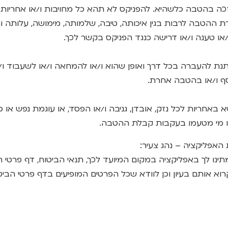
ה בהטבה כלשהיא. להפניקס לא תהא כל מחויבות ו/או אחריות 
ההטבה לרבות בגין איכותה, טיבה, שלמותה, מימושה, עלותה ות
ו טענה ו/או דרישה כנגד הפניקס בקשר לכך.
 ניתנת להעברה בכל דרך ואופן שהוא ו/או להמחאה ו/או לשעבוד ו
סף ו/או בהטבה אחרת.
שא באחריות לכל נזק, אובדן, גניבה ו/או הפסד, או עוגמת נפש או כל 
ו מי מטעמו בעקבות קבלת ההטבה.
נו לך באפליקציה במקום המיועד לכך, תנאי הביטוח, דף פרטי הב
א אותם בעיון וכן לוודא שכל הפרטים המופיעים בדף פרטי הביטו