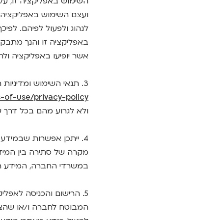
השימוש באפליקציה זו, על
ועצם השימוש באפליקציה ע
לנהוג ולפעול לפיהם. לפיכ
באפליקציה זו והנך מתבקש 
אשר יופיעו באפליקציה ולה
3. תנאי השימוש ומדיניות הפרטיות להלן באים להוסיף על תנאי השימוש ומדיניות הפרטיות של אתר הפניקס
-of-use/privacy-policy/
ולא לגרוע מהם בכל דרך ש
4. ייתכן אפשרות שבמידע 
מקרה של סתירה בין המיד
במשרדי החברה, המידע המ
5. הרישום והכניסה לאפל
המבוטח לחברה ו/או שהצט