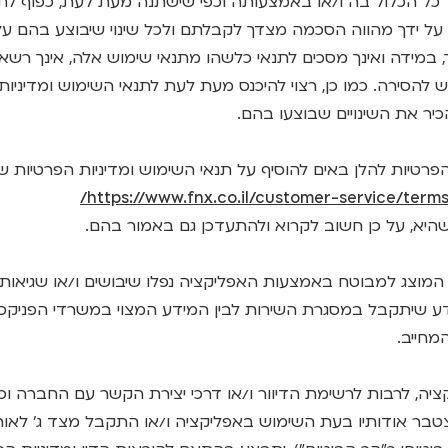
 כל הכלול בה ו/או באמצעותה וכפי שישתנה מעת לעת, כפוף לת
ל ידך מהווה הסכמה מצדך לקבלתם ולכל שינוי שיבוצע בהם על 
ך, במידה ואינך מסכים לתנאי כלשהו מתנאי שימוש אלה, אינך רשא
להסירה. כמו כן, רצוי להיכנס מעת לעת לתנאי השימוש ומדיניות
כיר את השינויים שבוצעו בהם.
https://www.fnx.co.il/customer-service/terms
היא, על כן חשוב לקרוא ולהתעדכן גם באמור בהם.
המוצג למבוטח באמצעות האפליקציה נפלו שיבושים ו/או שגיאות ו/
ע שיתקבל במסגרת השירות לבין המידע המצוי במשרדי הפניקס, 
חייב.
יקציה, לרבות לרשימת הדיוור ו/או דרכי יצירת הקשר עם החברה 
בר אודותיו בעת השימוש באפליקציה ו/או התקבל מצד ג' לאו