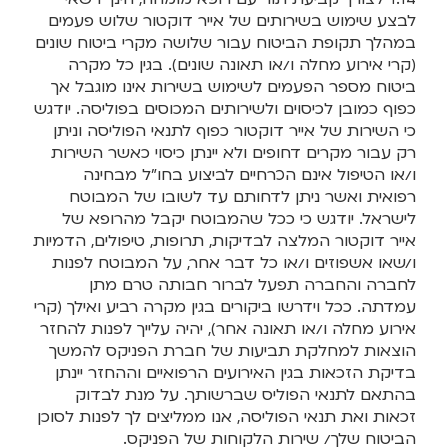
לבצע שימוש בשירותים של אייר דוקטור שלוש פעמים
במהלך תקופת הביטוח עבור שלושה מקרי ביטוח שונים
(קרי אירוע מחלה ו/או תאונה שונים). בגין כל מקרה
ביטוח מספר הפעמים לשימוש בשירות אינו מוגבל אך
כפוף כמובן לכיסוים ולשירותים המכוסים בפוליסה. יודגש
כי השירות של אייר דוקטור כפוף לתנאי הפוליסה וניתן
רק עבור מקרים דחופים ולא יינתן כיסוי כאשר השירות
ו/או הטיפול אינם הכרחיים לביצוע בחו"ל מבחינה
רפואית ואשר ניתן לדחותם עד לשובו של המבוטח
לישראל. יודגש כי ככל שהמבוטח יקבל מהרופא של
אייר דוקטור המלצה לבדיקות, תרופות, טיפולים, הדמיות
ו/שאו אשפוזים ו/או כל דבר אחר, על המבוטח לפנות
לחברה והחברה תפעל לברור חבותה טרם מתן
עמדתה. ככל וידרשו ביקורים בגין מקרה רביע ואילך (קרי
אירוע מחלה ו/או תאונה אחר), יהיה עלייך לפנות להחזר
הוצאות למחלקת תביעות של חברת הפניקס להמשך
בדיקת הזכאות בגין האירועים הרפואיים וההחזר יינתן
בהתאם לתנאי הפוליס שברשותך. על מנת לבדוק
זכאות ואת תנאי הפוליסה, אנו ממליצים לך לפנות לסוכן
הביטוח שלך/ שירות הלקוחות של הפניקס.