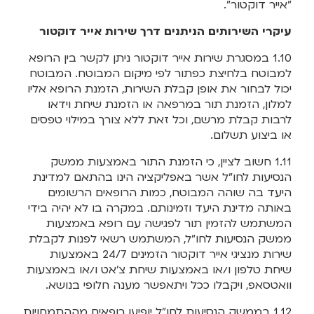
"אייר דוקטור".
עיקרי השירותים הניתנים דרך שירות אייר דוקטור
1.10 במסגרת שירות אייר דוקטור ניתן לקשר בין הרופא
למבוטח בלחיצת כפתור לפי מיקום המבוטח. המבוטח
יכול לבחור את אופן קבלת השירות, הזמנת הרופא אליו
למלון, הזמנת תור במרפאה או הזמנת שיחת וידאו
לרבות קבלת מרשם, וכל זאת ללא צורך במילוי טפסים
או ביצוע תשלום.
1.11 חשוב לציין, כי הזמנת התור באמצעות ממשק
הנסיעות לחו"ל אשר באפליקציה הינו בהתאם למדינת
היעד בה שוהה המבוטח, כמות הרופאים הרשומים
באותה מדינת היעד וזמינותם. במקרה בו לא יהיה בידי
המשתמש להזמין תור לפגישה עם רופא באמצעות
ממשק הנסיעות לחו"ל, המשתמש רשאי לפנות לקבלת
שירות מנציגי אייר דוקטור הזמינים 24/7 באמצעות
שיחת טלפון ו/או באמצעות שיחת צ'אט ו/או באמצעות
וואטסאפ, ויקבלו ככל ויתאפשר מענה חלופי בנושא.
1.12 בממשק הנסיעות לחו"ל יופיעו רופאים מההתמחויות