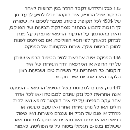
1.15 ככל ותידרש לקבל החזר בגין תרופות לאחר
הביקור אצל הרופא, אייר דוקטור יוכלו לסייע לך עד סך
של 150$ לכל תקופת ביטוח. מעבר לסכום זה, שמורה
לך הזכות לתבוע בהחזר ממחלקת תביעות של הפניקס,
וזאת בהסתמך על התיעוד הרפואי שתצרף. על מנת
לבדוק זכאותך לפי תנאי הפוליסה, אנו ממליצים לפנות
לסוכן הביטוח שלך/ שירות הלקוחות של הפניקס.
1.16 הפניקס אינה אחראית לטיב הטיפול הרפואי שניתן
על ידי הרופא או המרפאה דרך השירות של אייר
דוקטור. כל האחריות על השירות טיבו ושביעות רצון
הלקוח היא באחריות אייר דוקטור.
1.17 נזק שיגרם למבוטח בשל הטיפול הרפואי – הפניקס
אינה אחראית לכל נזק שיגרם למבוטח ו/או לכל אחד
אחר עקב הפנייתו על ידי אייר דוקטור לרופא ו/או לבית
חולים ו/או כל נותן שירות אחר ו/או עקב מעשה או
מחדל או פגם של הנ"ל או שנגרם משירות ו/או טיפול
רפואי ו/או אביזרים ו/או מוצרים שסופקו למבוטח ו/או
ששולמו בגינו/ם תגמולי ביטוח על פי הפוליסה. כאמור,