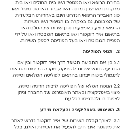
בחירת הרופא ו/או המטפל ו/או בית החולים ו/או בית
מרקחת ו/או יצרן תרופה ו/או אביזר ו/או סוג טיפול ו/או
סוג האביזר הרפואי הנדרש הינם באחריותו הבלעדית
של המבוטח, גם במקרה בו הטיפול ו/או השירות
הרפואי בוצע באמצעות נותן שירות שבהסכם ו/או
בתיאום אייר דוקטור ו/או בתיאום המבטח ו/או על ידי
הפניית המבוטח ו/או בעל הפוליסה לספק השירות.
2. תנאי הפוליסה
2.1 בין אם התביעה תטופל דרך אייר דוקטור ובין אם
התביעה תוגש ישירות להפניקס, מקרה הביטוח והזכאות
לתגמולי ביטוח ייבחנו בהתאם לפוליסה המלאים וסייגיה.
2.2 הנוסח המלא של הפוליסה לרבות חריגיה וסייגיה,
מצוי באפליקציה ובאתר האינטרנט של החברה וניתן
לצפות בו ולהדפיסו בכל עת.
3. השימוש באפליקציה והעלאת מידע
3.1 לצורך קבלת השירות של אייר דוקטור נדרש לאתר
את מיקומך. אינך חייב להפעיל את השירות ואולם, בכל