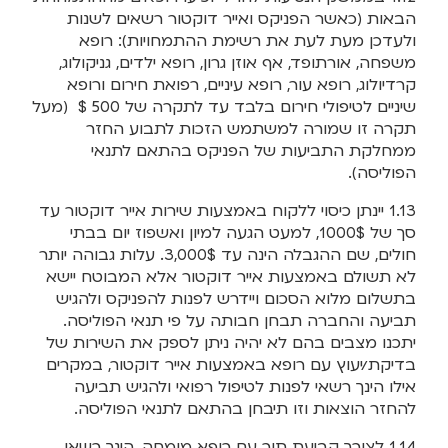
הבאות (כאשר הפניקס ואייר דוקטור רשאים לשנות
ולעדכן מעת לעת את רשימת ההתמחויות): רופא
משפחה, אורתופד, אף אוזן גרון, רופא ילדים, גניקולוג,
קרדיולוג, רופא עור, רופא עיניים, רפואת חירום ורופא
שיניים לטיפולי חירום בלבד עד לתקרה של 500 $ (מעל
תקרה זו שמורה למשתמש הזכות לתבוע החזר
ממחלקת התביעות של הפניקס בהתאם לתנאי
הפוליסה).
1.13 יינתן כיסוי ללקוח באמצעות שירות אייר דוקטור עד
סך של 1000$, למעט הגעה למיון ואשפוז יום בבתי
חולים, שם ההגבלה הינה עד 3,000$. עלות גבוהה יותר
לא תשולם באמצעות אייר דוקטור אלא המבוטח יישא
בתשלום מלוא הסכום ויידרש לפנות להפניקס ולהגיש
תביעה והחברה תבחן חבותה על פי תנאי הפוליסה.
יתכנו מצבים בהם לא יהיה ניתן לספק את השירות של
בדיקת/יעוץ עם רופא באמצעות אייר דוקטור, במקרים
אילו הינך רשאי לפנות לטיפול רפואי ולהגיש תביעה
להחזר הוצאות וזו תיבחן בהתאם לתנאי הפוליסה.
1.14 לצורך קביעת תור עם רופא מומחה, הינך רשאי