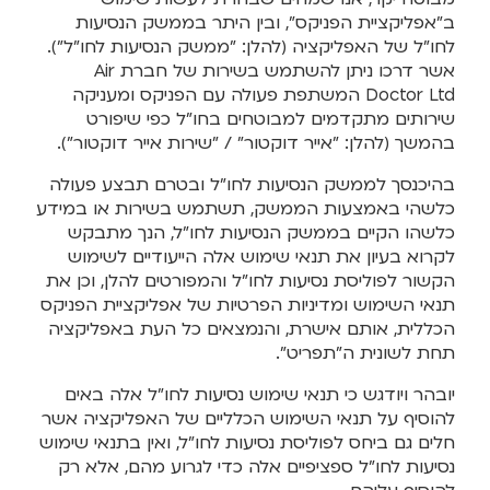
ב"אפליקציית הפניקס", ובין היתר בממשק הנסיעות
לחו"ל של האפליקציה (להלן: "ממשק הנסיעות לחו"ל").
אשר דרכו ניתן להשתמש בשירות של חברת Air
Doctor Ltd המשתפת פעולה עם הפניקס ומעניקה
שירותים מתקדמים למבוטחים בחו"ל כפי שיפורט
בהמשך (להלן: "אייר דוקטור" / "שירות אייר דוקטור").
בהיכנסך לממשק הנסיעות לחו"ל ובטרם תבצע פעולה
כלשהי באמצעות הממשק, תשתמש בשירות או במידע
כלשהו הקיים בממשק הנסיעות לחו"ל, הנך מתבקש
לקרוא בעיון את תנאי שימוש אלה הייעודיים לשימוש
הקשור לפוליסת נסיעות לחו"ל והמפורטים להלן, וכן את
תנאי השימוש ומדיניות הפרטיות של אפליקציית הפניקס
הכללית, אותם אישרת, והנמצאים כל העת באפליקציה
תחת לשונית ה"תפריט".
יובהר ויודגש כי תנאי שימוש נסיעות לחו"ל אלה באים
להוסיף על תנאי השימוש הכלליים של האפליקציה אשר
חלים גם ביחס לפוליסת נסיעות לחו"ל, ואין בתנאי שימוש
נסיעות לחו"ל ספציפיים אלה כדי לגרוע מהם, אלא רק