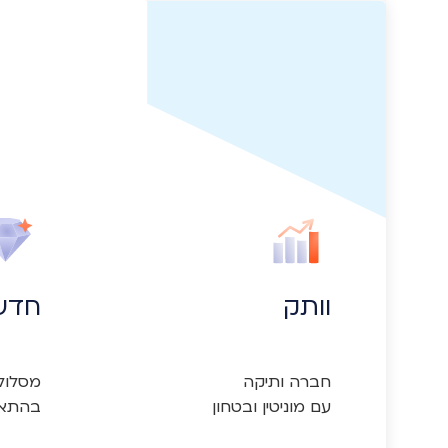
וותק
חדש
עם מוניטין ובטחון
בהתאמ