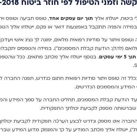
וזמני הטיפול לפי חוזר ביטוח 12-1-2018:
ביטוח, יישלחו אליך
תוך יום עסקים אחד
, טופס תביעה וטופס וי
במידה והפניה תתקבל באמצעות דואר או פקס, יישלחו אליך הטפ
ופס וויתור על סודיות רפואית מלאים, ימונה לך נציג אישי ויעדכן
לואם (להלן: הודעת קבלת המסמכים"). במידה והטפסים יתקבלו
תוך 5 ימי עסקים
. בנוסף יישלח אליך מכתב מתאים. ככל שהטפס
ל זה טופס ויתור סודיות רפואית חתום כנדרש, תפנה החברה לגו
ף המידע והמסמכים הנדרשים.
ד הודעת קבלת המסמכים, תחליט החברה על סמך המידע והמס
שברשותה מספק לקביעת יכולתך התפקודית.
ברה אינו מספק ונדרש לבצע הערכה תפקודית לקביעת יכולתך 
"), יישלח אליך מכתב המודיע על כך והמנמק מדוע המידע שבר