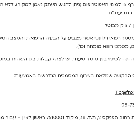
רף צו למינוי האפוטרופוס (ניתן להגיש העתק נאמן למקור). ללא ה
 בתביעתכם
 / צ'ק מבוטל
סמך רפואי רלוונטי אשר מצביע על הבעיה הרפואית והמצב הסיעו
, מסמכי רופא מומחה וכו').
ינה לשיפוי בגין מוסד סיעודי, יש לצרף קבלות בגין השהות במוס
הבקשה שמלאת בצירוף המסמכים הנדרשים באמצעות:
Tb@fnx.co
75 ראשון לציון – עבור מחלקת תביעות בריאות