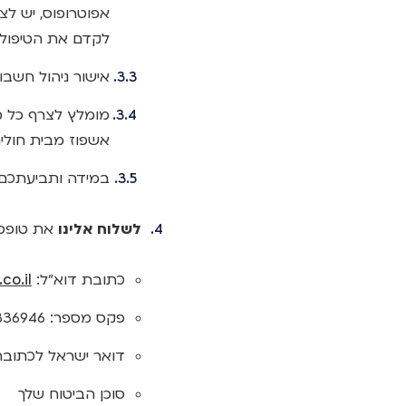
אפוטרופוס, יש לצ
לקדם את הטיפול
אישור ניהול חשבון
מומלץ לצרף כל מ
אשפוז מבית חולים
במידה ותביעתכם ה
לשלוח אלינו
את טופס 
כתובת דוא"ל:
.il​​
פקס מספר: 03-7336946
דואר ישראל לכתובת רחוב הפניקס 2, ת.ד. 18, מיקוד 10001
סוכן הביטוח שלך