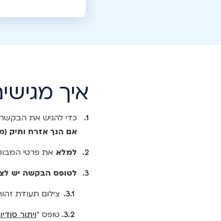
איך מגישי
כדי להגיש את הבקש
אם הנך אזרח ותיק (מי שמלאו לו 67 שנים), תוכל להגיש בק
למלא
את פרטי המבוט
לטופס הבקשה יש לצ
צילום תעודת זהות
טופס ”
ויתור סודי