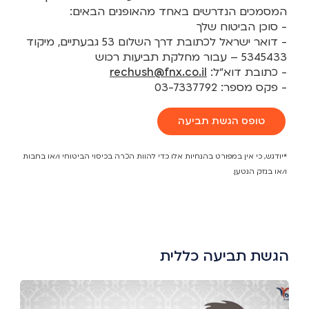
המסמכים הנדרשים באחד מהאופנים הבאים:
- סוכן הביטוח שלך
- דואר ישראל לכתובת דרך השלום 53 גבעתיים, מיקוד
5345433 – עבור מחלקת תביעות רכוש
- כתובת דוא"ל:
rechush@fnx.co.il​​
- פקס מספר: 03-7337792
טופס הגשת תביעה
*יודגש, כי אין במפורט בהנחיות אלו כדי להוות הכרה בכיסוי הביטוחי ו/או בחבות
ו/או בנזק הנטען.​
הגשת תביעה כללית